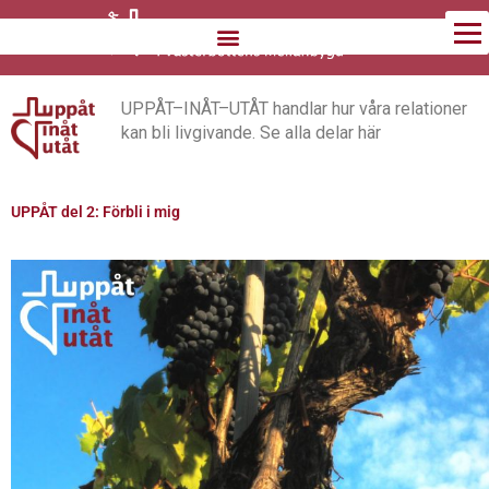
Hoppa
till
innehåll
UPPÅT–INÅT–UTÅT
handlar hur våra relationer
kan bli livgivande.
Se alla delar här
UPPÅT del 2: Förbli i mig