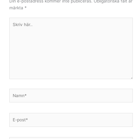
Din e-postadress kommer inte publiceras.
Obligatoriska fält är
märkta
*
Skriv
här..
Namn*
E-
post*