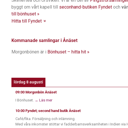
Skellefteå och Ursviken. Vi är en del av
Pingstförsamlinge
byggt om vårt kapell till
seconhand-butiken Fyndet
och
vår
till bönhuset »
Hitta till Fyndet
»
Kommanade samlingar i Ånäset
Morgonbönen är i
Bönhuset – hitta hit »
lördag 8 augusti
09:00
Morgonbön Ånäset
I Bönhuset.
→ Läs mer
10:00
Fyndet; second hand butik Ånäset
Café/fika. Försäljning och inlämning.
Med våra inkomster stöttar vi fadderbarnsverksamheten i Indien via H