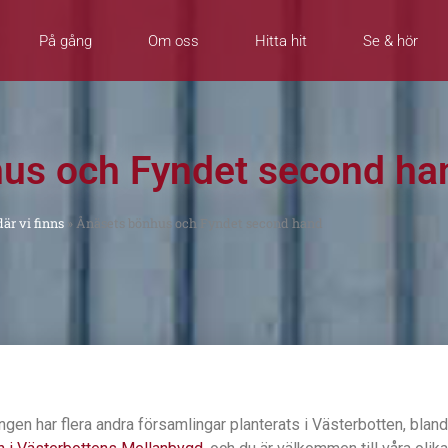
På gång
Om oss
Hitta hit
Se & hör
us och Fyndet second ha
där vi finns
»
Ånäsets bönhus och Fyndet second hand
ngen har flera andra församlingar planterats i Västerbotten, blan