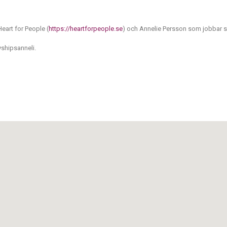
eart for People (
https://heartforpeople.se
) och Annelie Persson som jobbar
yshipsanneli.