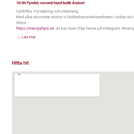
10:00
Fyndet; second hand butik Ånäset
Café/fika. Försäljning och inlämning.
Med våra inkomster stöttar vi fadderbarnsverksamheten i Indien via H
Ships.
https://mercyships.se
. du kan även följa henne på Instagram, #merc
→ Läs mer
Hitta hit