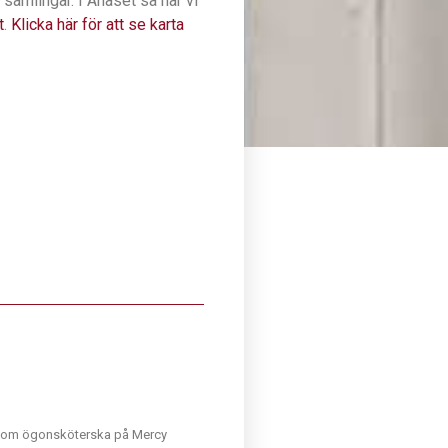
 samlingar. I Ånäset så har vi
t
.
Klicka här för att se karta
 som ögonsköterska på Mercy