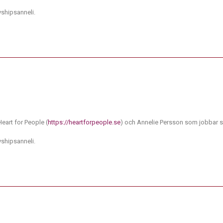
yshipsanneli.
eart for People (
https://heartforpeople.se
) och Annelie Persson som jobbar
yshipsanneli.