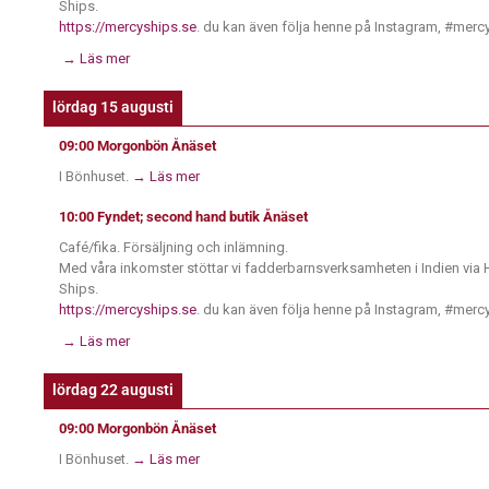
Ships.
https://mercyships.se
. du kan även följa henne på Instagram, #merc
→ Läs mer
lördag 15 augusti
09:00
Morgonbön Ånäset
I Bönhuset.
→ Läs mer
10:00
Fyndet; second hand butik Ånäset
Café/fika. Försäljning och inlämning.
Med våra inkomster stöttar vi fadderbarnsverksamheten i Indien via H
Ships.
https://mercyships.se
. du kan även följa henne på Instagram, #merc
→ Läs mer
lördag 22 augusti
09:00
Morgonbön Ånäset
I Bönhuset.
→ Läs mer