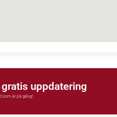
 gratis uppdatering
d som är på gång!