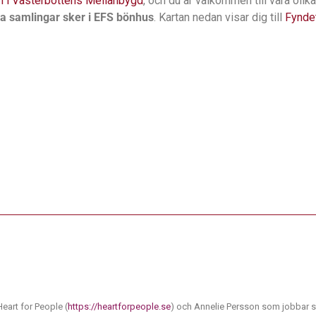
n i Västerbottens Mellanbygd
, och du är välkommen till våra olika
a samlingar sker i EFS bönhus
. Kartan nedan visar dig till
Fynde
eart for People (
https://heartforpeople.se
) och Annelie Persson som jobbar