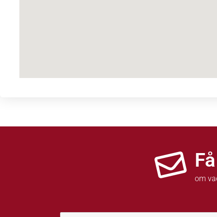
Få
om va