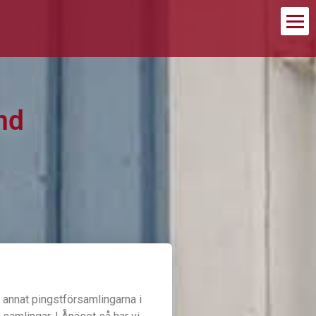
nd
d annat pingstförsamlingarna i