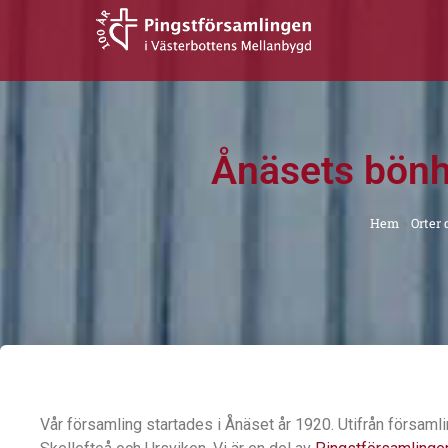
Hoppa
till
innehåll
Ånäsets bönh
Hem
»
Orter 
Vår församling startades i Ånäset år 1920. Utifrån församli