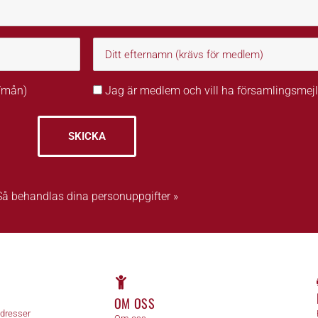
r/mån)
Jag är medlem och vill ha församlingsmejl
SKICKA
Så behandlas dina personuppgifter »
OM OSS
adresser