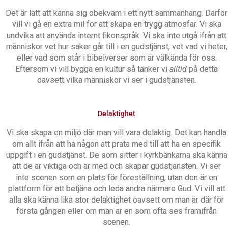
Det är lätt att känna sig obekväm i ett nytt sammanhang. Därför
vill vi gå en extra mil för att skapa en trygg atmosfär. Vi ska
undvika att använda internt fikonspråk. Vi ska inte utgå ifrån att
människor vet hur saker går till i en gudstjänst, vet vad vi heter,
eller vad som står i bibelverser som är välkända för oss.
Eftersom vi vill bygga en kultur så tänker vi
alltid
på detta
oavsett vilka människor vi ser i gudstjänsten.
Delaktighet
Vi ska skapa en miljö där man vill vara delaktig. Det kan handla
om allt ifrån att ha någon att prata med till att ha en specifik
uppgift i en gudstjänst. De som sitter i kyrkbänkarna ska känna
att de är viktiga och är med och skapar gudstjänsten. Vi ser
inte scenen som en plats för föreställning, utan den är en
plattform för att betjäna och leda andra närmare Gud. Vi vill att
alla ska känna lika stor delaktighet oavsett om man är där för
första gången eller om man är en som ofta ses framifrån
scenen.