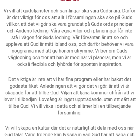
Vi vill att gudstjänster och samlingar ska vara Gudsnära. Därför
är det viktigt för oss att allt i församlingen ska ske på Guds
villkor, att det vi gör ska vara grundat på Guds ords principer
och Andens ledning. Våra egna viljor och planeringar får inte
stå i vägen för Guds ledning. Vår förväntan är att se och
uppleva att Gud är mitt ibland oss, och därför behöver vi vara
noggranna med att ge honom utrymme. Vi ber om Guds
vägledning och tror att han är med när vi planerar, men vi är
också flexibla och lyhörda för spontan inspiration.
Det viktiga är inte att vi har fina program eller har bakat det
godaste fikat. Anledningen att vi gör det vi gör, är att vi är
skapade för att tillbe Gud. Viljan att tjäna kommer utifrån att vi
lever i tillbedjan. Lovsång är inget uppträdande, utan ett sätt att
tillbe Gud. Vi vill växa i detta och alltmer bli en tillbedjande
församling.
Vi vill skapa en kultur där det är naturligt att dela med oss när
Gud talar. Varje troende kan lyssna in vad Gud har att säga och