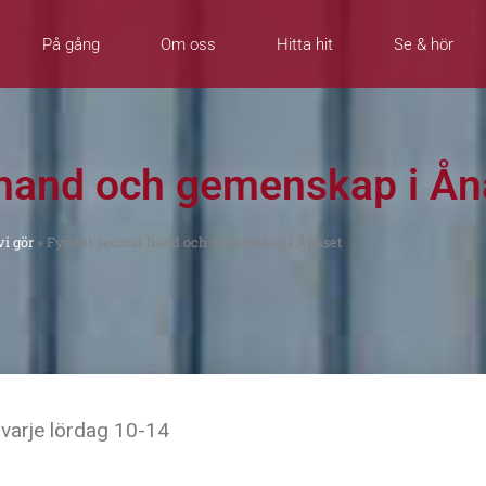
På gång
Om oss
Hitta hit
Se & hör
hand och gemenskap i Ån
i gör
»
Fyndet second hand och gemenskap i Ånäset
 varje
lördag 10-14