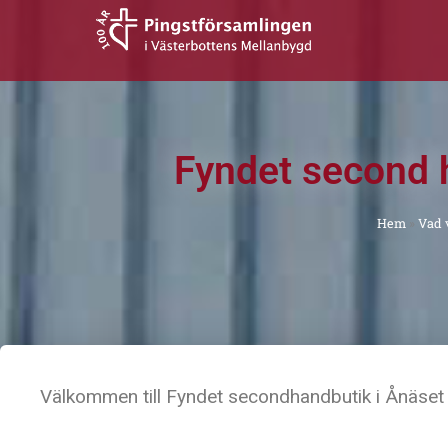
Hoppa
till
innehåll
Fyndet second 
Hem
»
Vad v
Välkommen till
Fyndet secondhandbutik
i Ånäset