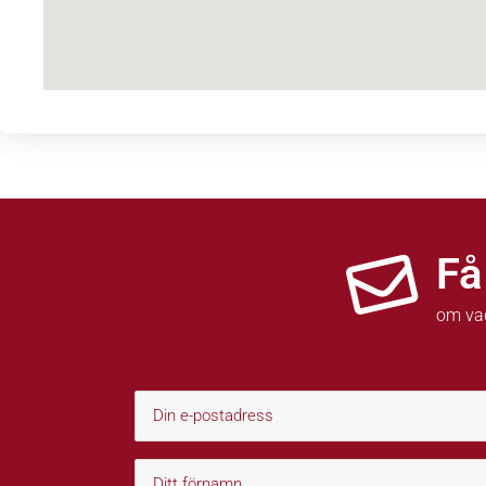
Få
om va