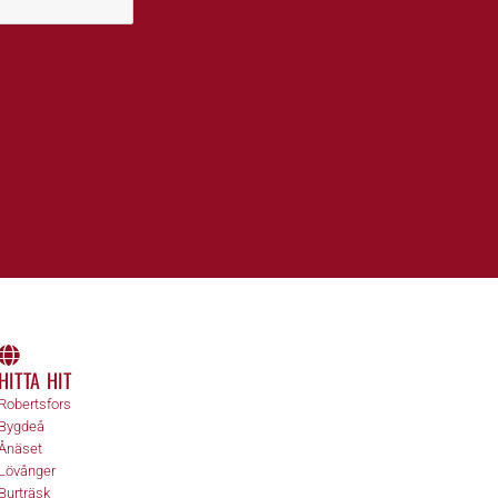
HITTA HIT
Robertsfors
Bygdeå
Ånäset
Lövånger
Burträsk