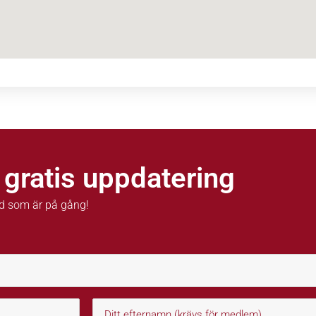
 gratis uppdatering
d som är på gång!