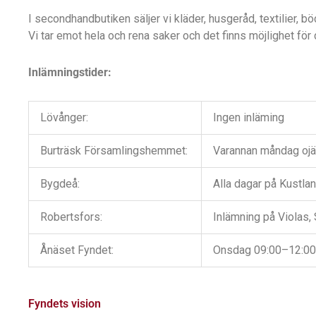
I secondhandbutiken säljer vi kläder, husgeråd, textilier, bö
Vi tar emot hela och rena saker och det finns möjlighet för d
Inlämningstider:
Lövånger:
Ingen inläming
Burträsk Församlingshemmet:
Varannan måndag ojä
Bygdeå:
Alla dagar på Kustla
Robertsfors:
Inlämning på Violas,
Ånäset Fyndet:
Onsdag 09:00–12:00 
Fyndets vision