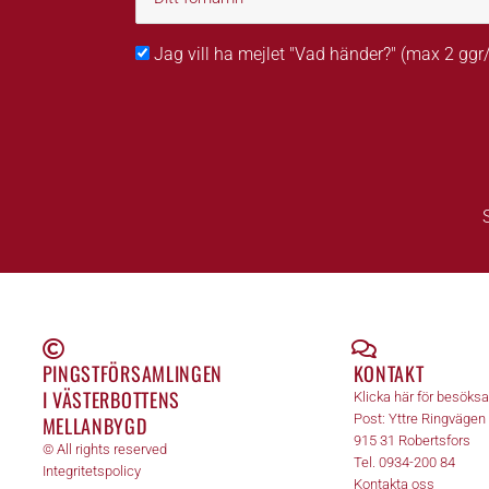
Jag vill ha mejlet "Vad händer?" (max 2 gg
PINGSTFÖRSAMLINGEN
KONTAKT
I VÄSTERBOTTENS
Klicka här för besöks
Post:
Yttre Ringvägen
MELLANBYGD
915 31
Robertsfors
© All rights reserved
Tel.
0934-200 84
Integritetspolicy
Kontakta oss