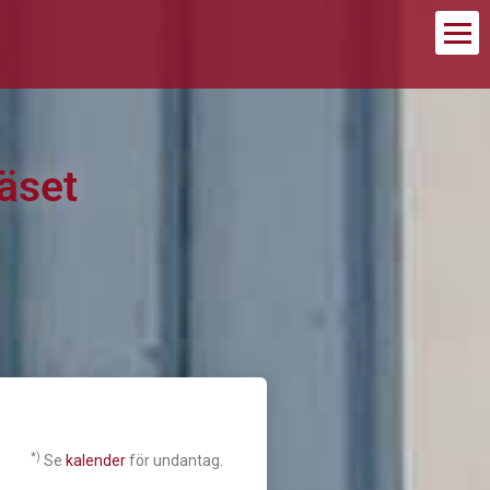
äset
*)
Se
kalender
för undantag.