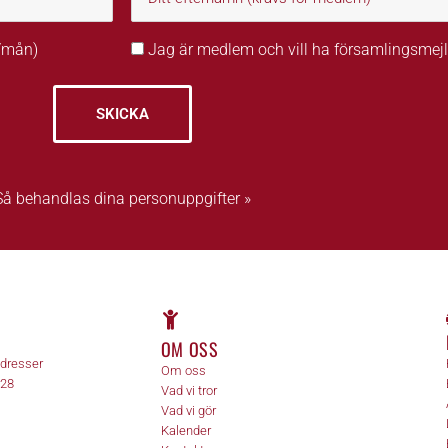
r/mån)
Jag är medlem och vill ha församlingsmejl
SKICKA
Så behandlas dina personuppgifter »
OM OSS
adresser
Om oss
 28
Vad vi tror
Vad vi gör
Kalender