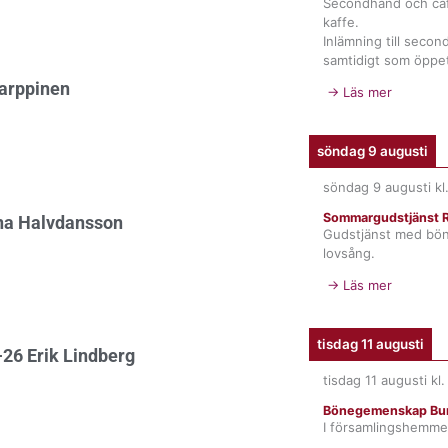
Secondhand och ca
kaffe.
Inlämning till seco
samtidigt som öppet
Karppinen
→ Läs mer
söndag 9 augusti
söndag 9 augusti
kl
Sommargudstjänst R
ina Halvdansson
Gudstjänst med bö
lovsång.
→ Läs mer
tisdag 11 augusti
26 Erik Lindberg
tisdag 11 augusti
kl
Bönegemenskap Bur
I församlingshemme