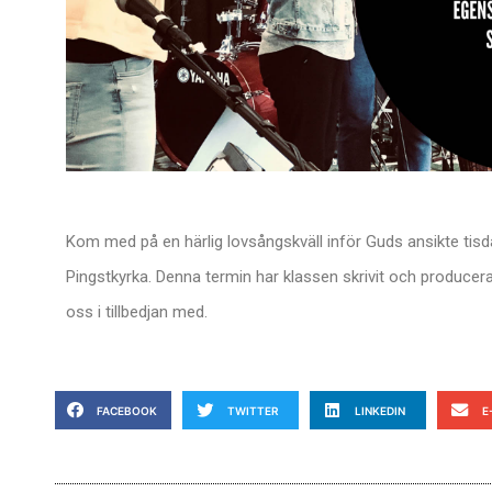
Kom med på en härlig lovsångskväll inför Guds ansikte tisda
Pingstkyrka.
Denna termin har klassen skrivit och produce
oss i tillbedjan med.
FACEBOOK
TWITTER
LINKEDIN
E