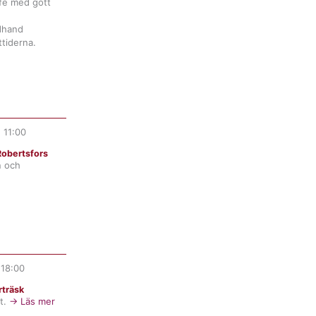
fé med gott
ndhand
tiderna.
.
11:00
obertsfors
n och
.
18:00
träsk
t.
→ Läs mer