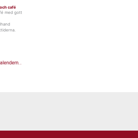
och café
fé med gott
ndhand
tiderna.
 kalendern…