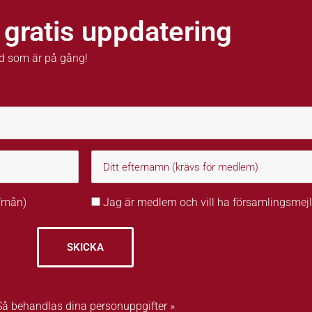
 gratis uppdatering
d som är på gång!
r/mån)
Jag är medlem och vill ha församlingsmejl
SKICKA
Så behandlas dina personuppgifter »