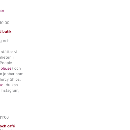
er
10:00
 butik
ng och
stöttar vi
heten i
 People
ople.se
) och
m jobbar som
ercy Ships.
se
. du kan
 Instagram,
11:00
och café