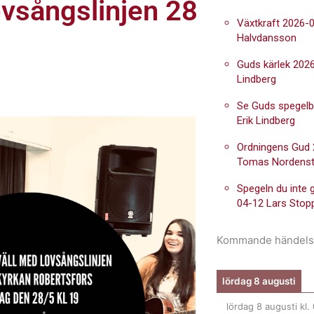
vsångslinjen 28
Växtkraft 2026-0
Halvdansson
Guds kärlek 2026
Lindberg
Se Guds spegelb
Erik Lindberg
Ordningens Gud
Tomas Nordens
Spegeln du inte 
04-12 Lars Stop
Kommande händels
lördag 8 augusti
lördag 8 augusti
kl.