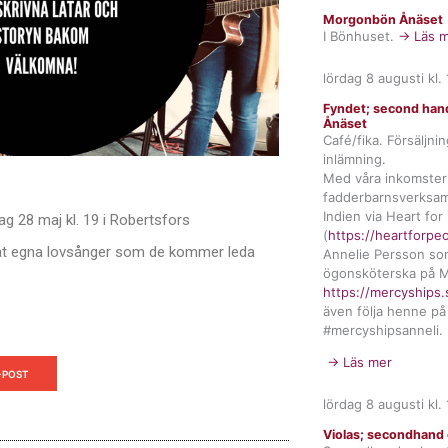
Morgonbön Ånäset
I Bönhuset.
→ Läs m
lördag 8 augusti
kl.
Fyndet; second hand
Ånäset
Café/fika. Försäljni
inlämning.
Med våra inkomster 
fadderbarnsverksam
Indien via Heart for
g 28 maj kl. 19 i Robertsfors
(
https://heartforpe
rat egna lovsånger som de kommer leda
Annelie Persson so
ögonsköterska på M
https://mercyships.
även följa henne på
#mercyshipsanneli.
→ Läs mer
-POST
lördag 8 augusti
kl.
Violas; secondhand 