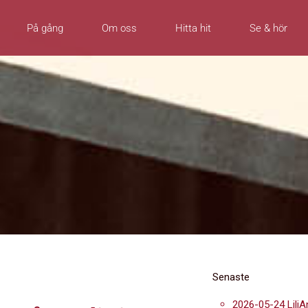
På gång
Om oss
Hitta hit
Se & hör
Senaste
2026-05-24 LiliA