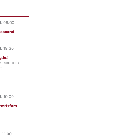
l.
09:00
t second
l.
18:30
gdeå
er med och
t
l.
19:00
ertsfors
.
11:00