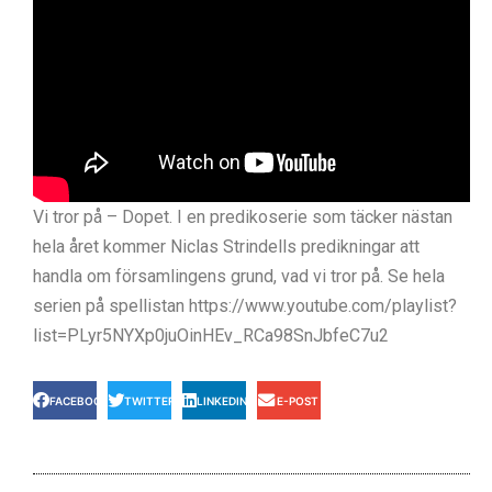
Vi tror på – Dopet. I en predikoserie som täcker nästan
hela året kommer Niclas Strindells predikningar att
handla om församlingens grund, vad vi tror på. Se hela
serien på spellistan https://www.youtube.com/playlist?
list=PLyr5NYXp0juOinHEv_RCa98SnJbfeC7u2
FACEBOOK
TWITTER
LINKEDIN
E-POST