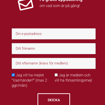
om vad som är på gång!
Jag vill ha mejlet
Jag är medlem och
"Vad händer?" (max 2
vill ha församlingsmejl
ggr/mån)
SKICKA