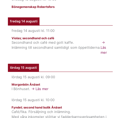
Bönegemenskap Robertsfors
fredag 14 augusti
fredag 14 augusti
kl.
11:00
Violas; secondhand och café
Secondhand och café med gott kaffe.
→
Inlämning till secondhand samtidigt som öppettiderna.
Läs
mer
lördag 15 augusti
lördag 15 augusti
kl.
09:00
Morgonbön Ånäset
I Bönhuset.
→ Läs mer
lördag 15 augusti
kl.
10:00
Fyndet; second hand butik Ånäset
Café/fika. Försäljning och inlämning.
Med våra inkomster stöttar vi fadderbarnsverksamheten i