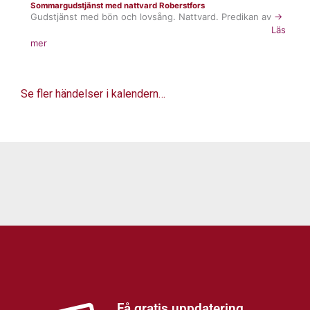
Sommargudstjänst med nattvard Roberstfors
Gudstjänst med bön och lovsång. Nattvard. Predikan av
→
Läs
mer
Se fler händelser i kalendern…
Få gratis uppdatering