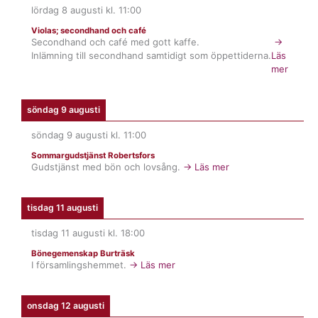
lördag 8 augusti
kl.
11:00
Violas; secondhand och café
Secondhand och café med gott kaffe.
→
Inlämning till secondhand samtidigt som öppettiderna.
Läs
mer
söndag 9 augusti
söndag 9 augusti
kl.
11:00
Sommargudstjänst Robertsfors
Gudstjänst med bön och lovsång.
→ Läs mer
tisdag 11 augusti
tisdag 11 augusti
kl.
18:00
Bönegemenskap Burträsk
I församlingshemmet.
→ Läs mer
onsdag 12 augusti