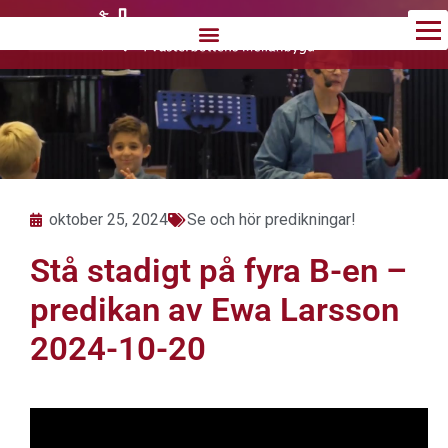
Hoppa
till
innehåll
oktober 25, 2024
Se och hör predikningar!
Stå stadigt på fyra B-en –
predikan av Ewa Larsson
2024-10-20