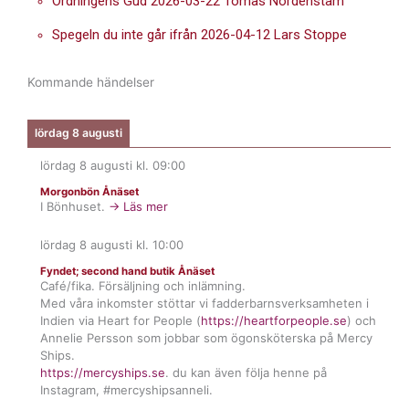
Ordningens Gud 2026-03-22 Tomas Nordenstam
Spegeln du inte går ifrån 2026-04-12 Lars Stoppe
Kommande händelser
lördag 8 augusti
lördag 8 augusti
kl.
09:00
Morgonbön Ånäset
I Bönhuset.
→ Läs mer
lördag 8 augusti
kl.
10:00
Fyndet; second hand butik Ånäset
Café/fika. Försäljning och inlämning.
Med våra inkomster stöttar vi fadderbarnsverksamheten i
Indien via Heart for People (
https://heartforpeople.se
) och
Annelie Persson som jobbar som ögonsköterska på Mercy
Ships.
https://mercyships.se
. du kan även följa henne på
Instagram, #mercyshipsanneli.