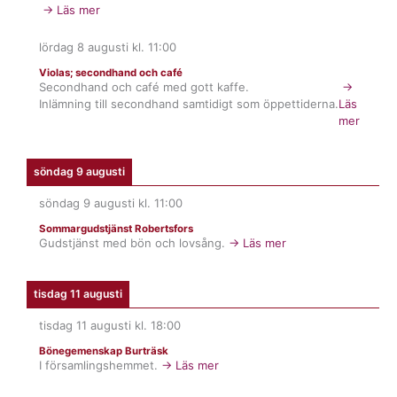
→ Läs mer
lördag 8 augusti
kl.
11:00
Violas; secondhand och café
Secondhand och café med gott kaffe.
→
Inlämning till secondhand samtidigt som öppettiderna.
Läs
mer
söndag 9 augusti
söndag 9 augusti
kl.
11:00
Sommargudstjänst Robertsfors
Gudstjänst med bön och lovsång.
→ Läs mer
tisdag 11 augusti
tisdag 11 augusti
kl.
18:00
Bönegemenskap Burträsk
I församlingshemmet.
→ Läs mer