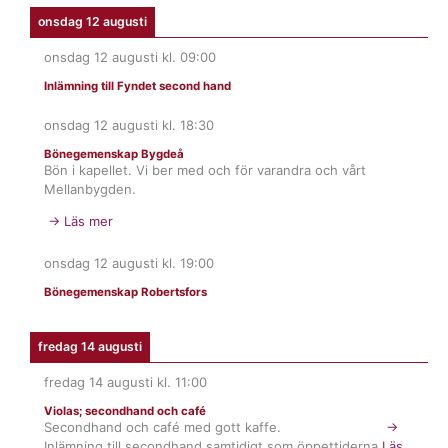
onsdag 12 augusti
onsdag 12 augusti
kl.
09:00
Inlämning till Fyndet second hand
onsdag 12 augusti
kl.
18:30
Bönegemenskap Bygdeå
Bön i kapellet. Vi ber med och för varandra och vårt
Mellanbygden.
→ Läs mer
onsdag 12 augusti
kl.
19:00
Bönegemenskap Robertsfors
fredag 14 augusti
fredag 14 augusti
kl.
11:00
Violas; secondhand och café
Secondhand och café med gott kaffe.
→
Inlämning till secondhand samtidigt som öppettiderna.
Läs