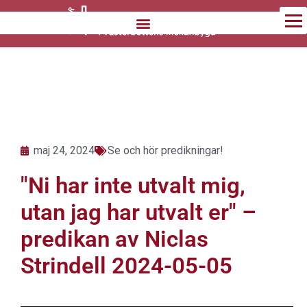
Hoppa
till
innehåll
maj 24, 2024
Se och hör predikningar!
"Ni har inte utvalt mig,
utan jag har utvalt er" –
predikan av Niclas
Strindell 2024-05-05