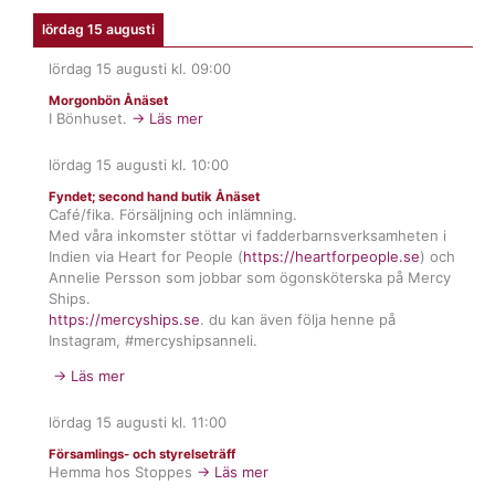
lördag 15 augusti
lördag 15 augusti
kl.
09:00
Morgonbön Ånäset
I Bönhuset.
→ Läs mer
lördag 15 augusti
kl.
10:00
Fyndet; second hand butik Ånäset
Café/fika. Försäljning och inlämning.
Med våra inkomster stöttar vi fadderbarnsverksamheten i
Indien via Heart for People (
https://heartforpeople.se
) och
Annelie Persson som jobbar som ögonsköterska på Mercy
Ships.
https://mercyships.se
. du kan även följa henne på
Instagram, #mercyshipsanneli.
→ Läs mer
lördag 15 augusti
kl.
11:00
Församlings- och styrelseträff
Hemma hos Stoppes
→ Läs mer