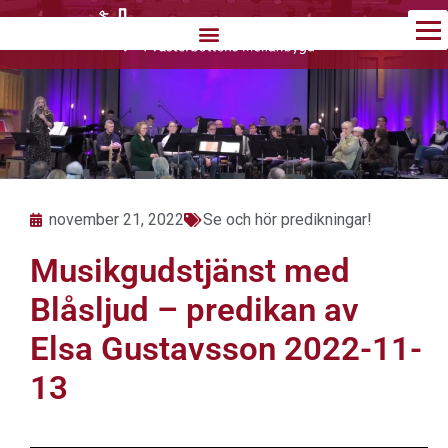
Hoppa
till
innehåll
november 21, 2022
Se och hör predikningar!
Musikgudstjänst med
Blåsljud – predikan av
Elsa Gustavsson 2022-11-
13