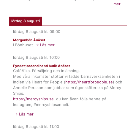
mer
lördag 8 augusti
lördag 8 augusti
kl.
09:00
Morgonbön Ånäset
I Bönhuset.
→ Läs mer
lördag 8 augusti
kl.
10:00
Fyndet; second hand butik Ånäset
Café/fika. Försäljning och inlämning.
Med våra inkomster stöttar vi fadderbarnsverksamheten i
Indien via Heart for People (
https://heartforpeople.se
) och
Annelie Persson som jobbar som ögonsköterska på Mercy
Ships.
https://mercyships.se
. du kan även följa henne på
Instagram, #mercyshipsanneli.
→ Läs mer
lördag 8 augusti
kl.
11:00