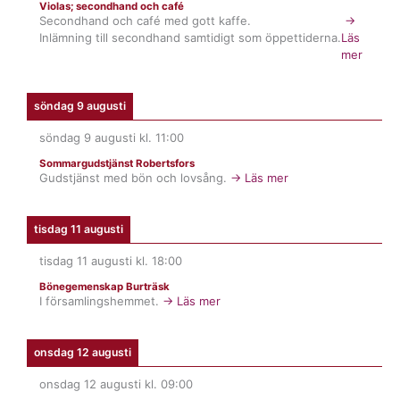
Violas; secondhand och café
Secondhand och café med gott kaffe.
→
Inlämning till secondhand samtidigt som öppettiderna.
Läs
mer
söndag 9 augusti
söndag 9 augusti
kl.
11:00
Sommargudstjänst Robertsfors
Gudstjänst med bön och lovsång.
→ Läs mer
tisdag 11 augusti
tisdag 11 augusti
kl.
18:00
Bönegemenskap Burträsk
I församlingshemmet.
→ Läs mer
onsdag 12 augusti
onsdag 12 augusti
kl.
09:00