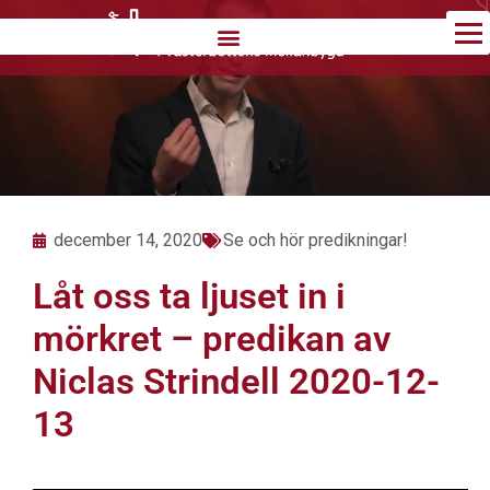
Hoppa
till
innehåll
december 14, 2020
Se och hör predikningar!
Låt oss ta ljuset in i
mörkret – predikan av
Niclas Strindell 2020-12-
13