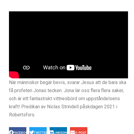
När människor begär bevis, svarar Jesus att de bara ska
få profeten Jonas tecken. Jona lär oss flera flera saker,
och är ett fantastiskt vittnesbörd om uppståndelsens
kraft! Predikan av Niclas Strindell påskdagen 2021 i
Robertsfors.
FACEBOOK
TWITTER
LINKEDIN
E-POST