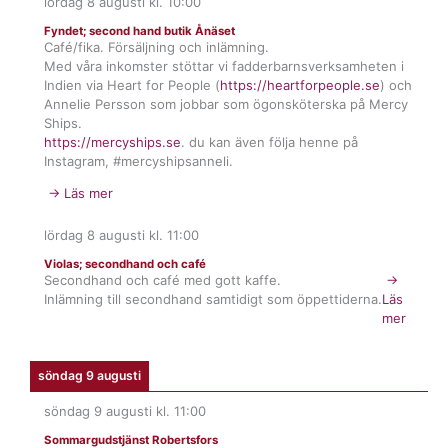
lördag 8 augusti
kl.
10:00
Fyndet; second hand butik Ånäset
Café/fika. Försäljning och inlämning.
Med våra inkomster stöttar vi fadderbarnsverksamheten i
Indien via Heart for People (
https://heartforpeople.se
) och
Annelie Persson som jobbar som ögonsköterska på Mercy
Ships.
https://mercyships.se
. du kan även följa henne på
Instagram, #mercyshipsanneli.
→ Läs mer
lördag 8 augusti
kl.
11:00
Violas; secondhand och café
Secondhand och café med gott kaffe.
→
Inlämning till secondhand samtidigt som öppettiderna.
Läs
mer
söndag 9 augusti
söndag 9 augusti
kl.
11:00
Sommargudstjänst Robertsfors