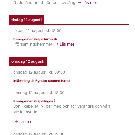
Gudstjänst med bön och lovsång.
→ Läs mer
tisdag 11 augusti
tisdag 11 augusti
kl.
18:00
Bönegemenskap Burträsk
I församlingshemmet.
→ Läs mer
onsdag 12 augusti
onsdag 12 augusti
kl.
09:00
Inlämning till Fyndet second hand
onsdag 12 augusti
kl.
18:30
Bönegemenskap Bygdeå
Bön i kapellet. Vi ber med och för varandra och vårt
Mellanbygden.
→ Läs mer
onsdag 12 augusti
kl.
19:00