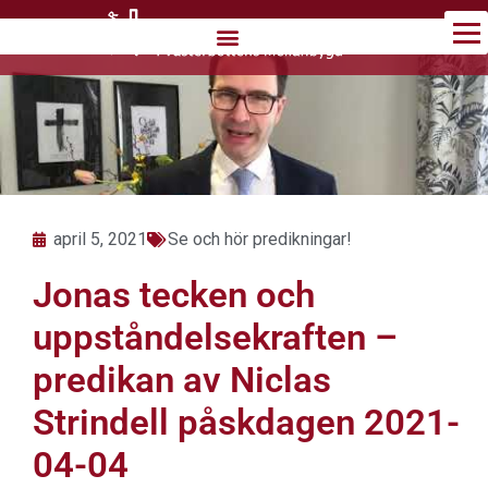
Hoppa
till
innehåll
april 5, 2021
Se och hör predikningar!
Jonas tecken och
uppståndelsekraften –
predikan av Niclas
Strindell påskdagen 2021-
04-04