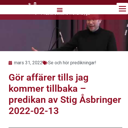
Hoppa
till
innehåll
mars 31, 2022
Se och hör predikningar!
Gör affärer tills jag
kommer tillbaka –
predikan av Stig Åsbringer
2022-02-13