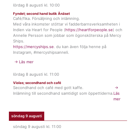
lördag 8 augusti
kl.
10:00
Fyndet; second hand butik Ånäset
Café/fika. Försäljning och inlämning.
Med våra inkomster stöttar vi fadderbarnsverksamheten i
Indien via Heart for People (
https://heartforpeople.se
) och
Annelie Persson som jobbar som ögonsköterska på Mercy
Ships.
https://mercyships.se
. du kan även följa henne på
Instagram, #mercyshipsanneli.
→ Läs mer
lördag 8 augusti
kl.
11:00
Violas; secondhand och café
Secondhand och café med gott kaffe.
→
Inlämning till secondhand samtidigt som öppettiderna.
Läs
mer
söndag 9 augusti
söndag 9 augusti
kl.
11:00