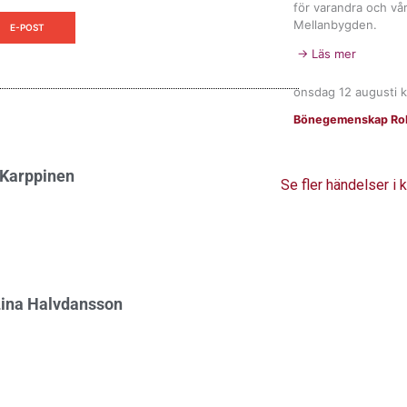
för varandra och vår
Mellanbygden.
E-POST
→ Läs mer
onsdag 12 augusti
k
Bönegemenskap Rob
 Karppinen
Se fler händelser i
Lina Halvdansson