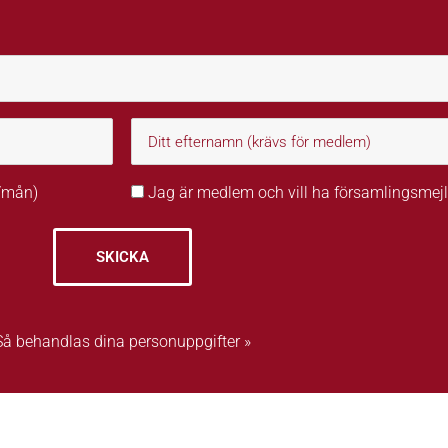
r/mån)
Jag är medlem och vill ha församlingsmejl
SKICKA
Så behandlas dina personuppgifter »