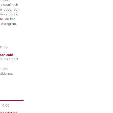
ople.se
) och
m jobbar som
ercy Ships.
se
. du kan
 Instagram,
11:00
och café
fé med gott
ndhand
tiderna.
.
11:00