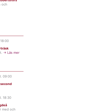
obertsfors
n och
.
18:00
träsk
t.
→ Läs mer
l.
09:00
t second
l.
18:30
gdeå
er med och