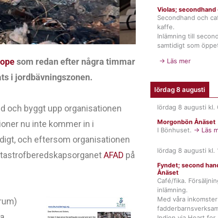
Violas; secondhand 
Secondhand och ca
kaffe.
Inlämning till seco
samtidigt som öppet
Hope
som redan efter några timmar
→ Läs mer
ts i jordbävningszonen.
lördag 8 augusti
ed och byggt upp organisationen
lördag 8 augusti
kl.
D
Morgonbön Ånäset
ioner nu inte kommer in i
I Bönhuset.
→ Läs m
tidigt, och eftersom organisationen
lördag 8 augusti
kl.
a katastrofberedskapsorganet
AFAD
på
Vi 
Fyndet; second hand
räd
Ånäset
Café/fika. Försäljni
inlämning.
Med våra inkomster 
drum)
fadderbarnsverksam
ga
Indien via Heart for