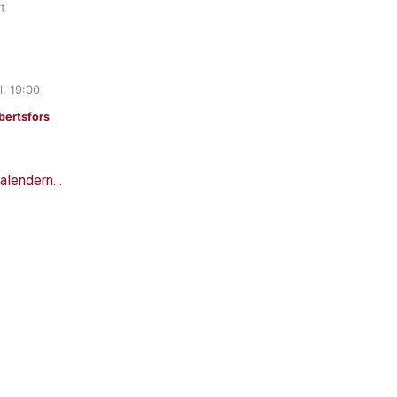
t
l.
19:00
ertsfors
 kalendern…