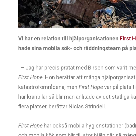
Vi har en relation till hjälporganisationen
First 
hade sina mobila sök- och räddningsteam på pla
– Jag har precis pratat med Birsen som varit m
Ditt bidrag
First Hope
. Hon berättar att många hjälporganisat
behövs
katastrofområdena, men
First Hope
var på plats 
har kranbilar så blir man anlitade av det statlig
Vi förmedlar direkt till
flera platser, berättar Niclas Strindell.
räddningsteam på plats
First Hope
har också mobila hygienstationer (ba
Jag vill ge
och mobila kök som blir till stor hjälp där så mån