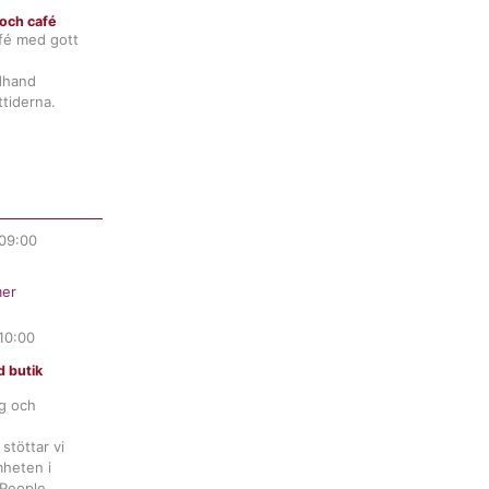
och café
fé med gott
ndhand
tiderna.
09:00
itt bidrag
behövs
er
10:00
förmedlar direkt till
 butik
dningsteam på plats
ng och
stöttar vi
Jag vill ge
heten i
 People