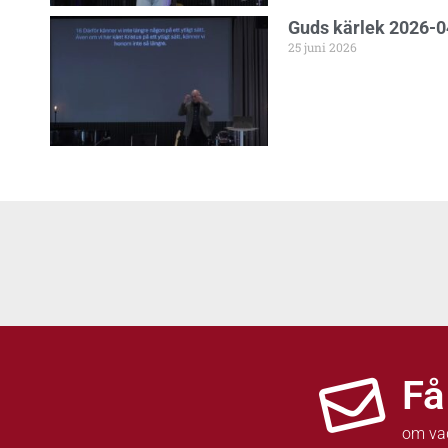
Guds kärlek 2026-0
25 juni 2026
Få
om va