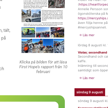
(
https://heartforpe
s
Annelie Persson so
ögonsköterska på M
https://mercyships.
även följa henne på
#mercyshipsanneli.
 tält,
→ Läs mer
 på
lördag 8 augusti
kl.
Violas; secondhand 
Secondhand och ca
kaffe.
Klicka på bilden för att läsa
Inlämning till seco
First Hope’s rapport från 10
och
samtidigt som öppet
februari
→ Läs mer
söndag 9 augusti
söndag 9 augusti
kl