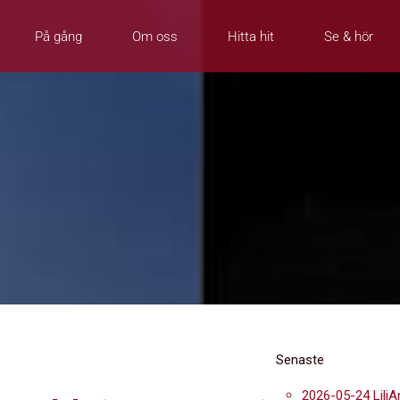
På gång
Om oss
Hitta hit
Se & hör
Senaste
2026-05-24 LiliA