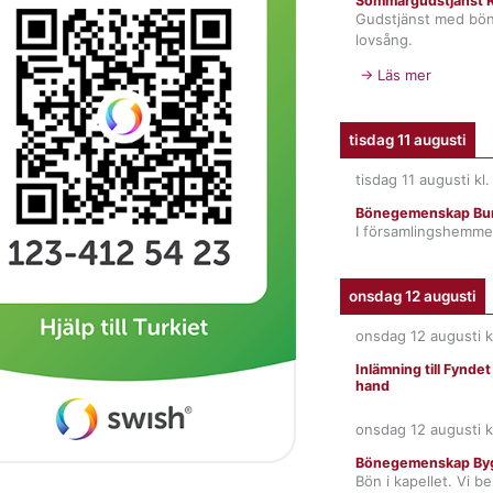
Sommargudstjänst R
Gudstjänst med bö
lovsång.
→ Läs mer
tisdag 11 augusti
tisdag 11 augusti
kl
Bönegemenskap Bur
I församlingshemme
onsdag 12 augusti
onsdag 12 augusti
k
Inlämning till Fynde
hand
onsdag 12 augusti
k
Bönegemenskap By
Bön i kapellet. Vi b