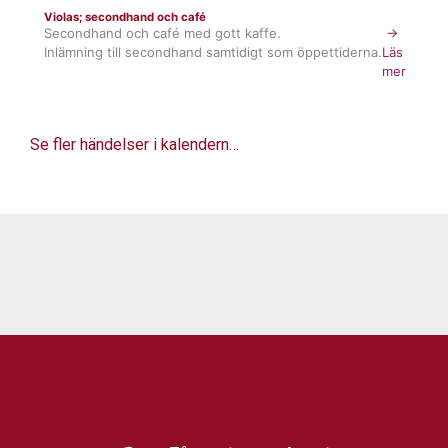
Violas; secondhand och café
Secondhand och café med gott kaffe.
→
Inlämning till secondhand samtidigt som öppettiderna.
Läs
mer
Se fler händelser i kalendern…