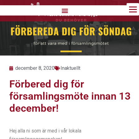
Hoppa
till
innehåll
december 8, 2020
Inaktuellt
Förbered dig för
församlingsmöte innan 13
december!
Hej alla ni som är med i vår lokala