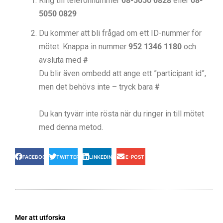
Ring till telefonnummer
08-5050 0828
eller
08-
5050 0829
Du kommer att bli frågad om ett ID-nummer för
mötet. Knappa in nummer
952 1346 1180
och
avsluta med
#
Du blir även ombedd att ange ett ”participant id”,
men det behövs inte – tryck bara
#
Du kan tyvärr inte rösta när du ringer in till mötet
med denna metod.
FACEBOOK
TWITTER
LINKEDIN
E-POST
Mer att utforska