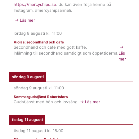
https://mercyships.se
. du kan även följa henne på
Instagram, #mercyshipsanneli.
→ Läs mer
lördag 8 augusti
kl.
11:00
Violas; secondhand och café
Secondhand och café med gott kaffe.
→
Inlämning till secondhand samtidigt som öppettiderna.
Läs
mer
söndag 9 augusti
söndag 9 augusti
kl.
11:00
Sommargudstjänst Robertsfors
Gudstjänst med bön och lovsång.
→ Läs mer
tisdag 11 augusti
tisdag 11 augusti
kl.
18:00