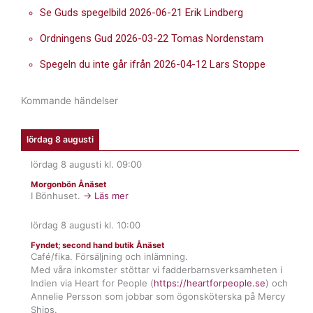
Se Guds spegelbild 2026-06-21 Erik Lindberg
Ordningens Gud 2026-03-22 Tomas Nordenstam
Spegeln du inte går ifrån 2026-04-12 Lars Stoppe
Kommande händelser
lördag 8 augusti
lördag 8 augusti
kl.
09:00
Morgonbön Ånäset
I Bönhuset.
→ Läs mer
lördag 8 augusti
kl.
10:00
Fyndet; second hand butik Ånäset
Café/fika. Försäljning och inlämning.
Med våra inkomster stöttar vi fadderbarnsverksamheten i
Indien via Heart for People (
https://heartforpeople.se
) och
Annelie Persson som jobbar som ögonsköterska på Mercy
Ships.