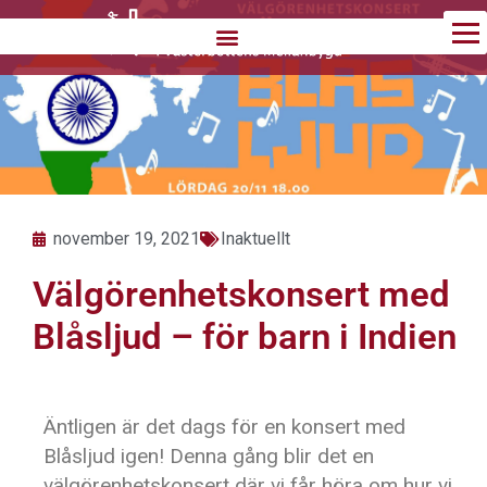
Hoppa
till
innehåll
november 19, 2021
Inaktuellt
Välgörenhetskonsert med
Blåsljud – för barn i Indien
Äntligen är det dags för en konsert med
Blåsljud igen! Denna gång blir det en
välgörenhetskonsert där vi får höra om hur vi