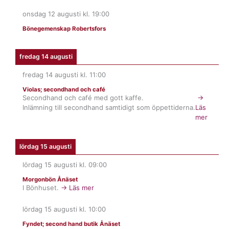
onsdag 12 augusti
kl.
19:00
Bönegemenskap Robertsfors
fredag 14 augusti
fredag 14 augusti
kl.
11:00
Violas; secondhand och café
Secondhand och café med gott kaffe.
→
Inlämning till secondhand samtidigt som öppettiderna.
Läs
mer
lördag 15 augusti
lördag 15 augusti
kl.
09:00
Morgonbön Ånäset
I Bönhuset.
→ Läs mer
lördag 15 augusti
kl.
10:00
Fyndet; second hand butik Ånäset