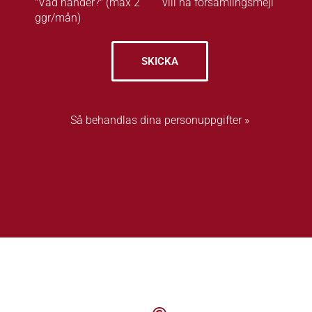
"Vad händer?" (max 2
vill ha församlingsmejl
ggr/mån)
SKICKA
Så behandlas dina personuppgifter »