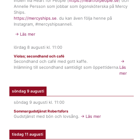
Indien via Heart for People (
https://heartforpeople.se
) och
Annelie Persson som jobbar som ögonsköterska på Mercy
Ships.
https://mercyships.se
. du kan även följa henne på
Instagram, #mercyshipsanneli.
→ Läs mer
lördag 8 augusti
kl.
11:00
Violas; secondhand och café
Secondhand och café med gott kaffe.
→
Inlämning till secondhand samtidigt som öppettiderna.
Läs
mer
söndag 9 augusti
söndag 9 augusti
kl.
11:00
Sommargudstjänst Robertsfors
Gudstjänst med bön och lovsång.
→ Läs mer
tisdag 11 augusti