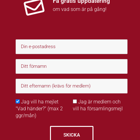
Få gratis uppdatering
om vad som är på gång!
Jag vill ha mejlet
Jag är medlem och
"Vad händer?" (max 2
vill ha församlingsmejl
ggr/mån)
SKICKA