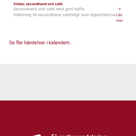
Violas; secondhand och café
Secondhand och café med gott kaffe.
→
Inlämning till secondhand samtidigt som öppettiderna.
Läs
mer
Se fler händelser i kalendern…