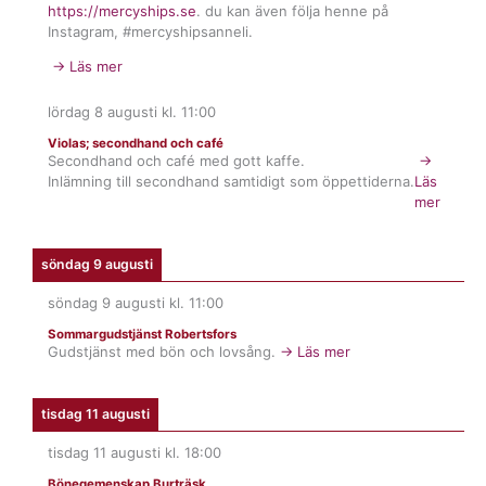
https://mercyships.se
. du kan även följa henne på
Instagram, #mercyshipsanneli.
→ Läs mer
lördag 8 augusti
kl.
11:00
Violas; secondhand och café
Secondhand och café med gott kaffe.
→
Inlämning till secondhand samtidigt som öppettiderna.
Läs
mer
söndag 9 augusti
söndag 9 augusti
kl.
11:00
Sommargudstjänst Robertsfors
Gudstjänst med bön och lovsång.
→ Läs mer
tisdag 11 augusti
tisdag 11 augusti
kl.
18:00
Bönegemenskap Burträsk