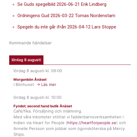
Se Guds spegelbild 2026-06-21 Erik Lindberg
Ordningens Gud 2026-03-22 Tomas Nordenstam
Spegeln du inte går ifrån 2026-04-12 Lars Stoppe
Kommande händelser
lördag 8 augusti
lördag 8 augusti
kl.
09:00
Morgonbön Ånäset
I Bönhuset.
→ Läs mer
lördag 8 augusti
kl.
10:00
Fyndet; second hand butik Ånäset
Café/fika. Försäljning och inlämning.
Med våra inkomster stöttar vi fadderbarnsverksamheten i
Indien via Heart for People (
https://heartforpeople.se
) och
Annelie Persson som jobbar som ögonsköterska på Mercy
Ships.