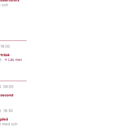
obertsfors
n och
.
18:00
träsk
t.
→ Läs mer
l.
09:00
t second
l.
18:30
gdeå
er med och