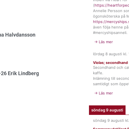
(
https://heartforpe
Annelie Persson so
ögonsköterska på M
https://mercyships.
även följa henne på
#mercyshipsanneli.
ina Halvdansson
→ Läs mer
lördag 8 augusti
kl.
Violas; secondhand 
Secondhand och ca
26 Erik Lindberg
kaffe.
Inlämning till seco
samtidigt som öppet
→ Läs mer
söndag 9 augusti
söndag 9 augusti
kl