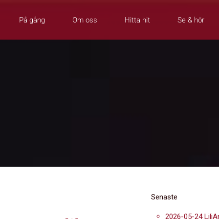
På gång
Om oss
Hitta hit
Se & hör
Senaste
2026-05-24 LiliA