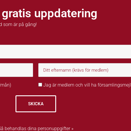
 gratis uppdatering
d som är på gång!
r/mån)
Jag är medlem och vill ha församlingsmejl
SKICKA
Så behandlas dina personuppgifter »