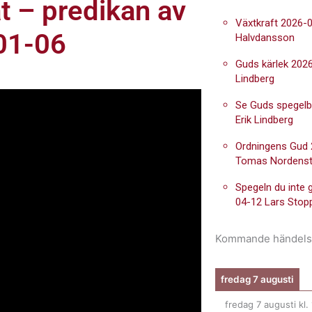
tat – predikan av
Växtkraft 2026-0
-01-06
Halvdansson
Guds kärlek 2026
Lindberg
Se Guds spegelb
Erik Lindberg
Ordningens Gud
Tomas Nordens
Spegeln du inte 
04-12 Lars Stop
Kommande händels
fredag 7 augusti
fredag 7 augusti
kl.