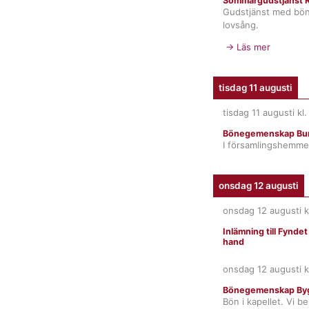
Sommargudstjänst R
Gudstjänst med bö
lovsång.
→ Läs mer
tisdag 11 augusti
tisdag 11 augusti
kl
Bönegemenskap Bur
I församlingshemme
onsdag 12 augusti
onsdag 12 augusti
k
Inlämning till Fynde
hand
onsdag 12 augusti
k
Bönegemenskap By
Bön i kapellet. Vi b