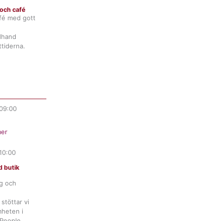
och café
fé med gott
ndhand
tiderna.
09:00
er
10:00
 butik
ng och
stöttar vi
heten i
 People