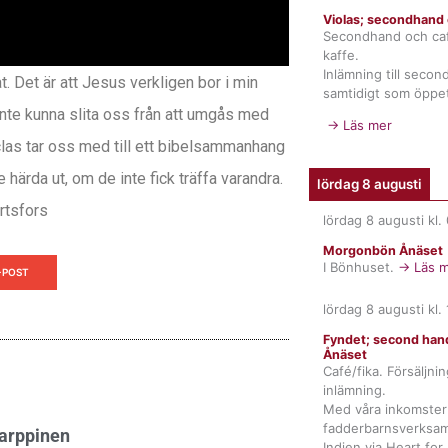
Violas; secondhand 
Secondhand och ca
kaffe.
Inlämning till seco
t. Det är att Jesus verkligen bor i min
samtidigt som öppet
 inte kunna slita oss från att umgås med
→ Läs mer
iclas tar oss med till ett bibelsammanhang
härda ut, om de inte fick träffa varandra.
lördag 8 augusti
rtsfors
lördag 8 augusti
kl.
Morgonbön Ånäset
I Bönhuset.
→ Läs m
-POST
lördag 8 augusti
kl.
Fyndet; second hand
Ånäset
Café/fika. Försäljni
inlämning.
Med våra inkomster 
fadderbarnsverksam
Karppinen
Indien via Heart for