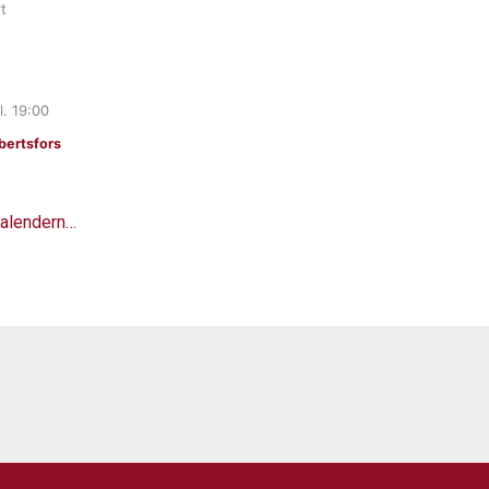
t
l.
19:00
ertsfors
 kalendern…