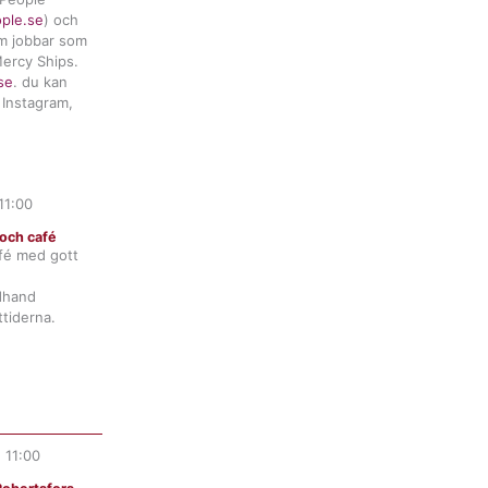
ople.se
) och
m jobbar som
ercy Ships.
se
. du kan
 Instagram,
11:00
och café
fé med gott
ndhand
tiderna.
.
11:00