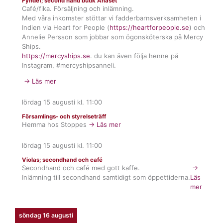
Fyndet; second hand butik Ånäset
Café/fika. Försäljning och inlämning.
Med våra inkomster stöttar vi fadderbarnsverksamheten i
Indien via Heart for People (
https://heartforpeople.se
) och
Annelie Persson som jobbar som ögonsköterska på Mercy
Ships.
https://mercyships.se
. du kan även följa henne på
Instagram, #mercyshipsanneli.
→ Läs mer
lördag 15 augusti
kl.
11:00
Församlings- och styrelseträff
Hemma hos Stoppes
→ Läs mer
lördag 15 augusti
kl.
11:00
Violas; secondhand och café
Secondhand och café med gott kaffe.
→
Inlämning till secondhand samtidigt som öppettiderna.
Läs
mer
söndag 16 augusti