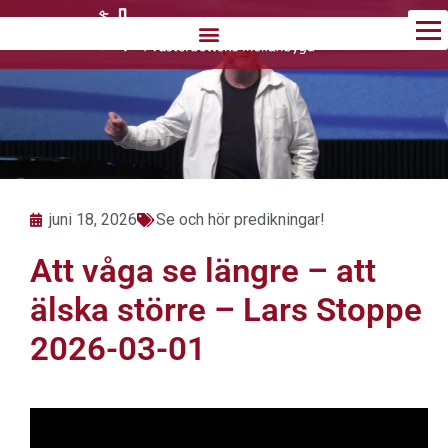
Hoppa
till
innehåll
juni 18, 2026
Se och hör predikningar!
Att våga se längre – att
älska större – Lars Stoppe
2026-03-01