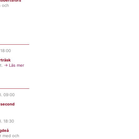
obertsfors
n och
.
18:00
träsk
t.
→ Läs mer
l.
09:00
t second
l.
18:30
gdeå
er med och