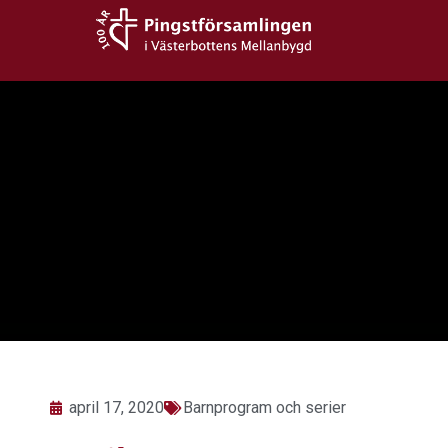
Hoppa
till
innehåll
april 17, 2020
Barnprogram och serier