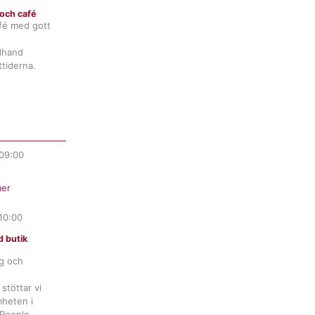
och café
fé med gott
ndhand
tiderna.
09:00
er
10:00
 butik
ng och
stöttar vi
heten i
 People