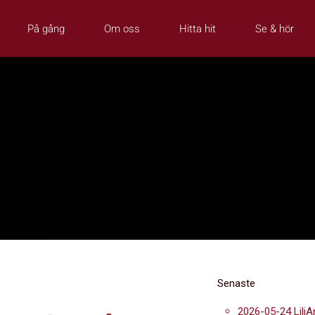
På gång
Om oss
Hitta hit
Se & hör
Senaste
2026-05-24 LiliA