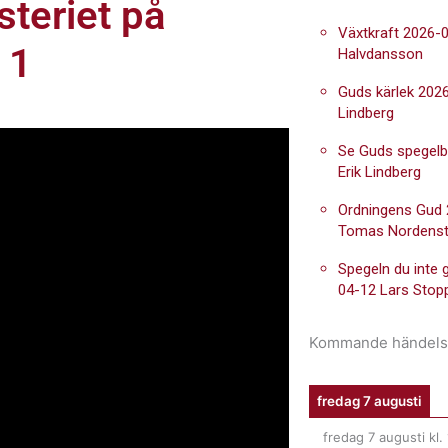
teriet på
Växtkraft 2026-0
 1
Halvdansson
Guds kärlek 2026
Lindberg
Se Guds spegelb
Erik Lindberg
Ordningens Gud
Tomas Nordens
Spegeln du inte 
04-12 Lars Stop
Kommande händels
fredag 7 augusti
fredag 7 augusti
kl.