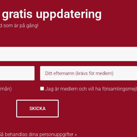
 gratis uppdatering
d som är på gång!
r/mån)
Jag är medlem och vill ha församlingsmejl
SKICKA
Så behandlas dina personuppgifter »