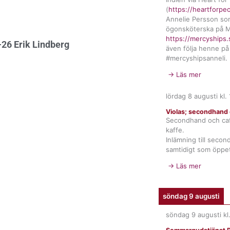
(
https://heartforpe
Annelie Persson so
ögonsköterska på M
https://mercyships.
26 Erik Lindberg
även följa henne på
#mercyshipsanneli.
→ Läs mer
lördag 8 augusti
kl.
Violas; secondhand 
Secondhand och ca
kaffe.
Inlämning till seco
samtidigt som öppet
→ Läs mer
söndag 9 augusti
söndag 9 augusti
kl