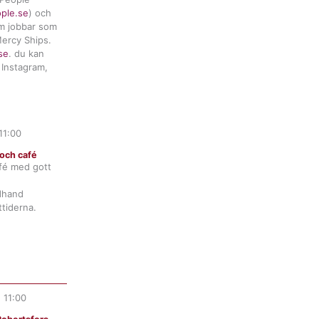
ople.se
) och
m jobbar som
ercy Ships.
se
. du kan
 Instagram,
11:00
och café
fé med gott
ndhand
tiderna.
.
11:00