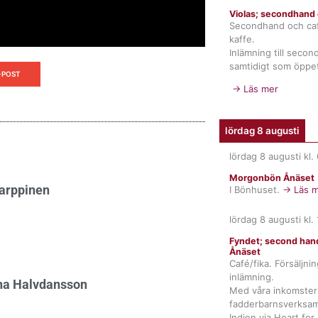
Violas; secondhand 
Secondhand och ca
kaffe.
Inlämning till seco
samtidigt som öppet
-POST
→ Läs mer
lördag 8 augusti
lördag 8 augusti
kl.
Morgonbön Ånäset
Karppinen
I Bönhuset.
→ Läs m
lördag 8 augusti
kl.
Fyndet; second hand
Ånäset
Café/fika. Försäljni
inlämning.
ina Halvdansson
Med våra inkomster 
fadderbarnsverksam
Indien via Heart for