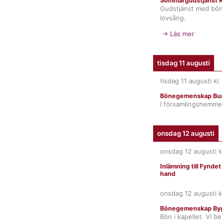
Sommargudstjänst R
Gudstjänst med bö
lovsång.
→ Läs mer
tisdag 11 augusti
tisdag 11 augusti
kl
Bönegemenskap Bur
I församlingshemme
onsdag 12 augusti
onsdag 12 augusti
k
Inlämning till Fynde
hand
onsdag 12 augusti
k
Bönegemenskap By
Bön i kapellet. Vi b