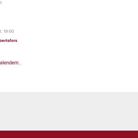
t
l.
19:00
ertsfors
 kalendern…